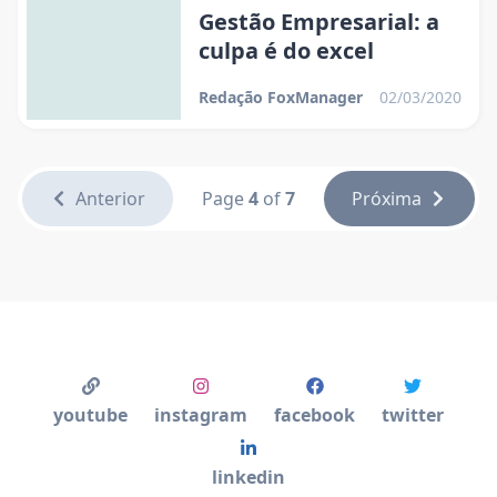
Gestão Empresarial: a
culpa é do excel
Redação FoxManager
02/03/2020
Anterior
Page
4
of
7
Próxima
youtube
instagram
facebook
twitter
linkedin